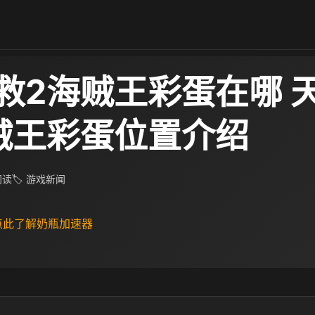
救2海贼王彩蛋在哪 
贼王彩蛋位置介绍
 阅读
🏷 游戏新闻
 点此了解奶瓶加速器