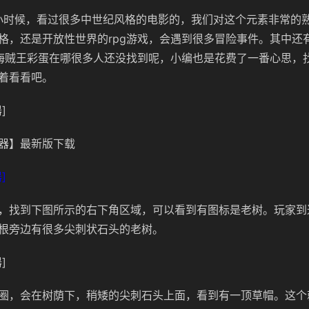
的小时候，看过很多中世纪风格的电影的，我们对这个元素非常的
格，还是开放性世界的rpg游戏，会遇到很多冒险事件。其中还
海贼王彩蛋在哪很多人还没找到呢，小编也是花费了一番心思，
着看看吧。
]
器】最新版下载
]
，找到下图所示的右下角区域，可以看到有图标是老树。玩家到
根旁边有很多尖刺状石头的老树。
]
圈，会在树荫下，稍矮的尖刺石头上面，看到有一顶草帽。这个