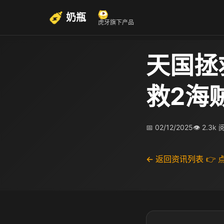
奶瓶
虎牙旗下产品
天国拯
救2海
📅 02/12/2025
👁 2.3k
← 返回资讯列表
👉