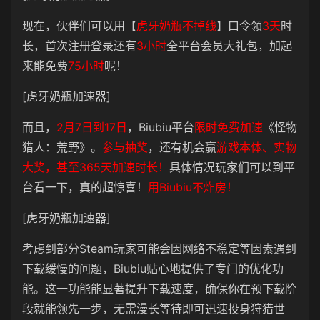
现在，伙伴们可以用【
虎牙奶瓶不掉线
】口令领
3天
时
长，首次注册登录还有
3小时
全平台会员大礼包，加起
来能免费
75小时
呢！
[虎牙奶瓶加速器]
而且，
2月7日到17日
，Biubiu平台
限时免费加速
《怪物
猎人：荒野》。
参与抽奖
，还有机会赢
游戏本体、实物
大奖，甚至365天加速时长！
具体情况玩家们可以到平
台看一下，真的超惊喜！
用Biubiu不炸房！
[虎牙奶瓶加速器]
考虑到部分Steam玩家可能会因网络不稳定等因素遇到
下载缓慢的问题，Biubiu贴心地提供了专门的优化功
能。这一功能能显著提升下载速度，确保你在预下载阶
段就能领先一步，无需漫长等待即可迅速投身狩猎世