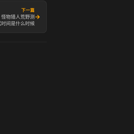
下一篇
→
 怪物猎人荒野测
试时间是什么时候
玩 Steam 用奶瓶 - 关键时刻奶你一口