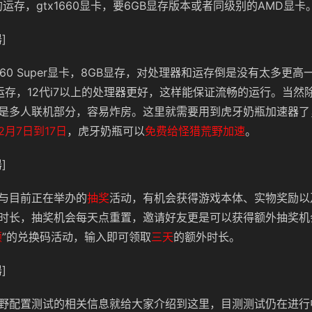
的运存，gtx1660显卡，要6GB显存版本或者同级别的AMD显卡
]
060 Super显卡，8GB显存，对处理器和运存倒是没有太多更
B运存，12代i7以上的处理器更好，这样能保证流畅的运行。当然
是多人联机部分，容易炸房。这里就需要用到虎牙奶瓶加速器了
2月7日到17日
，虎牙奶瓶可以
免费给怪猎荒野加速
。
]
与目前正在举办的
抽奖
活动，有机会获得游戏本体、实物奖励以及
时长，抽奖机会每天点重置，邀请好友更是可以获得额外抽奖机
顿
”的兑换码活动，输入即可领取
三天
的额外时长。
]
野配置测试的相关信息就给大家介绍到这里，目测测试仍在进行