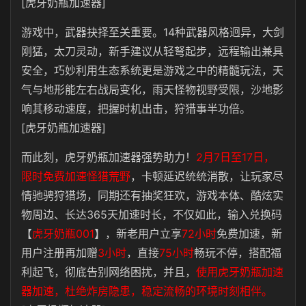
[虎牙奶瓶加速器]
游戏中，武器抉择至关重要。14种武器风格迥异，大剑
刚猛，太刀灵动，新手建议从轻弩起步，远程输出兼具
安全，巧妙利用生态系统更是游戏之中的精髓玩法，天
气与地形能左右战局变化，雨天怪物视野受限，沙地影
响其移动速度，把握时机出击，狩猎事半功倍。
[虎牙奶瓶加速器]
而此刻，虎牙奶瓶加速器强势助力！
2月7日至17日，
限时免费加速怪猎荒野
，卡顿延迟统统消散，让玩家尽
情驰骋狩猎场，同期还有抽奖狂欢，游戏本体、酷炫实
物周边、长达365天加速时长，不仅如此，输入兑换码
【
虎牙奶瓶001
】，新老用户立享
72小时
免费加速，新
用户注册再加赠
3小时
，直接
75小时
畅玩不停，搭配福
利起飞，彻底告别网络困扰，并且，
使用虎牙奶瓶加速
器加速，杜绝炸房隐患，稳定流畅的环境时刻相伴。