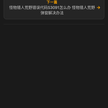
下一篇
→
怪物猎人荒野错误代码S3091怎么办 怪物猎人荒野
弹窗解决办法
虎牙奶瓶加速器
玩 Steam 用奶瓶 - 关键时刻奶你一口