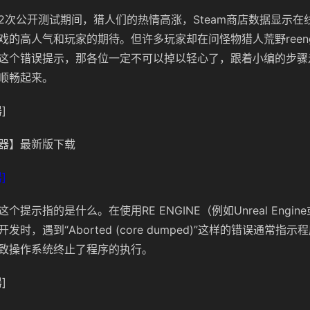
2次公开测试期间，猎人们的热情高涨，Steam商店数据显示在
的高人气和玩家的期待。但许多玩家却在问怪物猎人荒野reenging
这个错误提示，那各位一定不可以掉以轻心了，跟着小编的步骤
顺畅起来。
]
器】最新版下载
]
个提示指的是什么。在使用RE ENGINE（例如Unreal Engi
时，遇到“Aborted (core dumped)”这样的错误通常指
致操作系统终止了程序的执行。
]