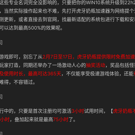
这些专业名词完全没影响的，只要把你的WIN10系统升级到22h
，当然实际操作起来也不难，先打开虎牙奶瓶加速器为网络提个
测更新，或者直接去到官网，找最新适配的系统包进行下载和安
可以达到最高500%的效果呢。
]
游戏即可，别忘了从
2月7日至17日，虎牙奶瓶提供限时免费加
玩家打造，同期还举办了一场激动人心的
抽奖活动
，奖品包括怪
及使用时长，最高可达365天
，不仅能享受极速游戏体验，还能
难得，不容错过。
]
行中的，只要是首次注册均可激活
3小时
试用时间，【
虎牙奶瓶
个小时
，叠加起来就是最高
75小时
了。
]