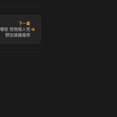
下一篇
→
哪款 怪物猎人荒
野加速器推荐