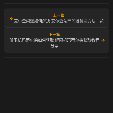
上一篇
←
艾尔登闪退如何解决 艾尔登法环闪退解决方法一览
下一篇
→
解限机玛蒂尔德如何获取 解限机玛蒂尔德获取教程
分享