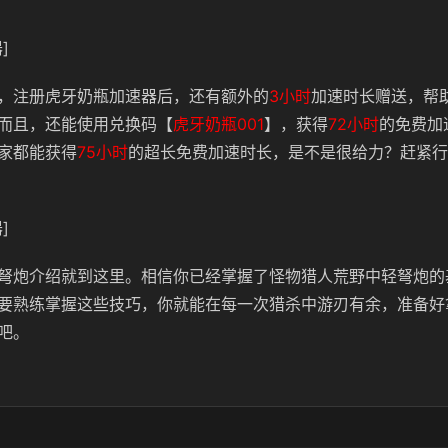
]
，注册虎牙奶瓶加速器后，还有额外的
3小时
加速时长赠送，帮
而且，还能使用兑换码【
虎牙奶瓶001
】，获得
72小时
的免费加
家都能获得
75小时
的超长免费加速时长，是不是很给力？赶紧行
]
弩炮介绍就到这里。相信你已经掌握了怪物猎人荒野中轻弩炮的
要熟练掌握这些技巧，你就能在每一次猎杀中游刃有余，准备好
吧。