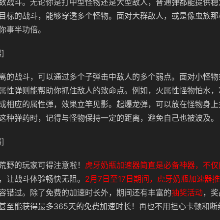
数战斗。无论你是打中型怪物还是大型敌人，普通弹都能提供稳
目标的战斗，能够穿透多个怪物。面对大群敌人，或是像虫族那样
你事半功倍。
]
离的战斗，可以通过多个子弹击中敌人的多个弱点。面对小怪物
属性弹则能帮助你抓住敌人的致命点。例如，火属性怪物怕水，
成相应的属性弹，效果立竿见影。起爆龙弹，可以放在怪物身上
这种弹药时，记得与怪物保持一定的距离，避免自己也被波及。
]
荒野的玩家可得注意啦！
虎牙奶瓶加速器简直是必备神器，不仅
，让战斗体验畅快无阻。
2月7日至17日期间，虎牙奶瓶加速器
容错过。除了免费的加速时长外，期间还有丰富的
抽奖活动
，奖
甚至能获得最多365天的免费加速时长！再也不用担心卡顿和断