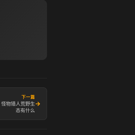
下一篇
→
 怪物猎人荒野生
态有什么