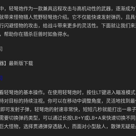
中，轻弩炮作为一款兼具远程攻击与高机动性的武器，逐渐成为
就带来怪物猎人荒野轻弩炮介绍。它不仅能快速发射弹药，且具
行闪避怪物的攻击，给战斗带来更多的灵活性。下面就让我们来
，帮助你在猎杀巨兽时如鱼得水。
]
器】最新版下载
]
看轻弩炮的基本操作。在使用轻弩炮时，按住LT键进入瞄准模
持对目标的持续注视。你可以在移动中调整角度，灵活地找到最
键即可发射子弹，轻弩炮的射速非常快，短短几秒就能打出一串
需要切换弹药类型，可以通过长按LB+Y或LB+A来快速切换不
巨大怪物，选择贯通弹穿透敌人，而面对小型敌人，散弹无疑是