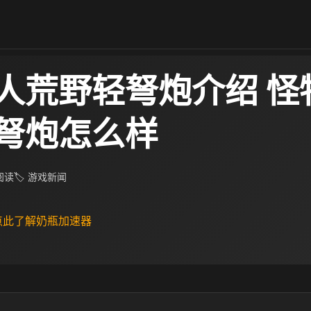
人荒野轻弩炮介绍 怪
弩炮怎么样
 阅读
🏷 游戏新闻
 点此了解奶瓶加速器