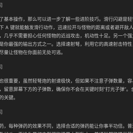
]
了基本操作，那么可以进一步了解一些进阶技巧。滑行闪避是轻
下 A 键就能触发滑行动作，迅速拉开与怪物的距离或者避开敌
，几乎不需要担心任何怪物的近战攻击，机动性十足。另一个强
是你最强的输出方式之一。选择速射弩，利用它的高速射击特性
尽量让怪物在你面前无处可逃。
]
也很重要，虽然轻弩炮的射速极快，但如果不注意子弹数量，容
，留意屏幕下方的子弹数，确保你不会在关键时刻“打光子弹”。
的关键。
]
药，每种弹药的效果不同，选择合适的弹药能让你事半功倍。普