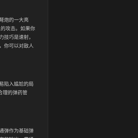
弩炮的一大亮
人的攻击。如果你
力技巧是速射，
，你可以对敌人
易陷入尴尬的局
合理的弹药管
通弹作为基础弹