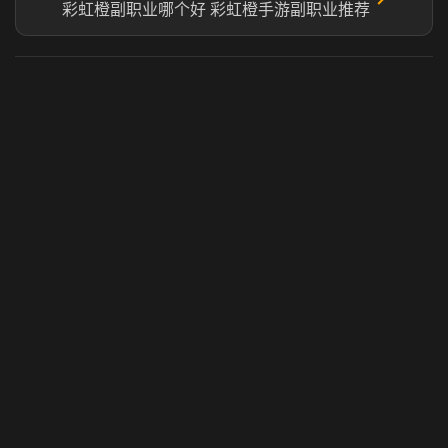
彩虹橙副职业哪个好 彩虹橙手游副职业推荐
虎牙奶瓶加速器
玩 Steam 用奶瓶 - 关键时刻奶你一口
© 2025 虎牙奶瓶加速器|广州虎牙信息科技有限公司. 保留