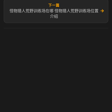
下一篇
→
怪物猎人荒野训练场在哪 怪物猎人荒野训练场位置
介绍
虎牙奶瓶加速器