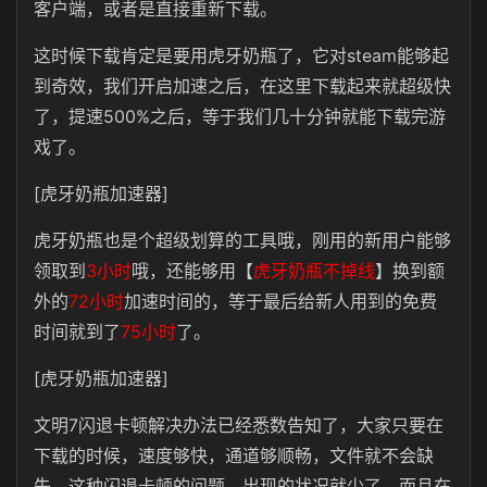
客户端，或者是直接重新下载。
这时候下载肯定是要用虎牙奶瓶了，它对steam能够起
到奇效，我们开启加速之后，在这里下载起来就超级快
了，提速500%之后，等于我们几十分钟就能下载完游
戏了。
[虎牙奶瓶加速器]
虎牙奶瓶也是个超级划算的工具哦，刚用的新用户能够
领取到
3小时
哦，还能够用【
虎牙奶瓶不掉线
】换到额
外的
72小时
加速时间的，等于最后给新人用到的免费
时间就到了
75小时
了。
[虎牙奶瓶加速器]
文明7闪退卡顿解决办法已经悉数告知了，大家只要在
下载的时候，速度够快，通道够顺畅，文件就不会缺
失，这种闪退卡顿的问题，出现的状况就少了。而且在