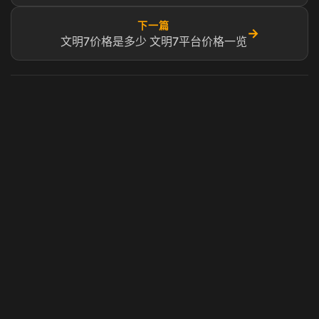
下一篇
→
文明7价格是多少 文明7平台价格一览
虎牙奶瓶加速器
玩 Steam 用奶瓶 - 关键时刻奶你一口