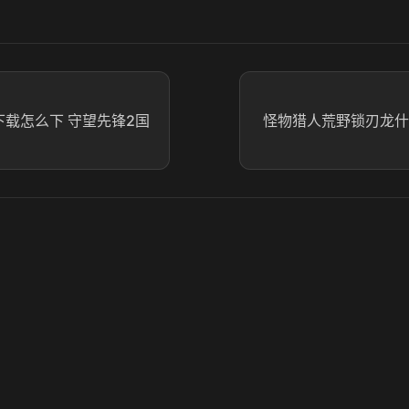
下载怎么下 守望先锋2国
怪物猎人荒野锁刃龙什