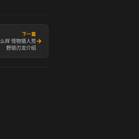
下一篇
→
么样 怪物猎人荒
野锁刃龙介绍