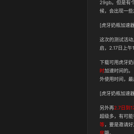
29gb。但是
候，会出现一些
[虎牙奶瓶加速器
这次的测试活动从
启，2.17日上
下载可用虎牙奶
时
加速时间的。
外使用时间，最
[虎牙奶瓶加速器
另外再
2.7日到
超级多，有可能
等
，要是邀请好
房
哦。