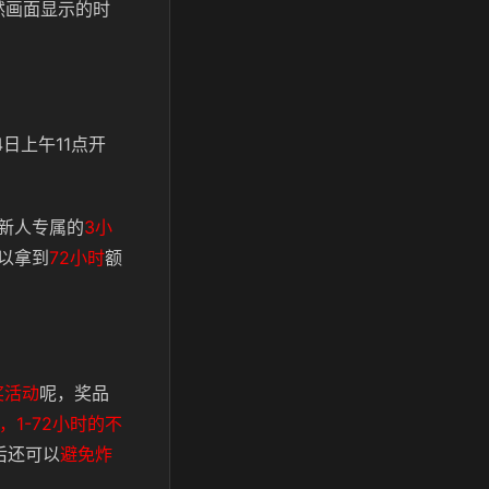
然画面显示的时
4日上午11点开
新人专属的
3小
以拿到
72小时
额
奖活动
呢，奖品
天，1-72小时的不
后还可以
避免炸