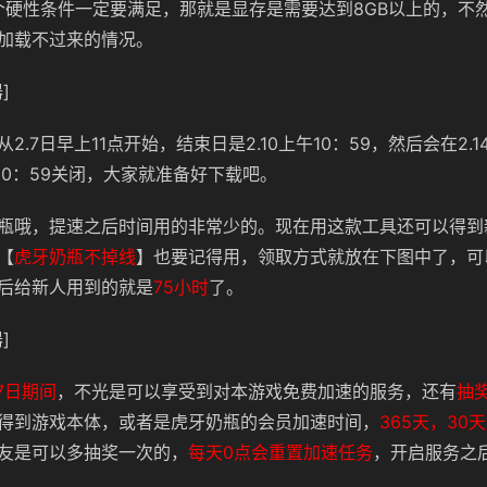
有个硬性条件一定要满足，那就是显存是需要达到8GB以上的，不
加载不过来的情况。
]
2.7日早上11点开始，结束日是2.10上午10：59，然后会在2.1
午10：59关闭，大家就准备好下载吧。
瓶哦，提速之后时间用的非常少的。现在用这款工具还可以得到
【
虎牙奶瓶不掉线
】也要记得用，领取方式就放在下图中了，可
后给新人用到的就是
75小时
了。
]
17日期间
，不光是可以享受到对本游戏免费加速的服务，还有
抽
得到游戏本体，或者是虎牙奶瓶的会员加速时间，
365天，30
友是可以多抽奖一次的，
每天0点会重置加速任务
，开启服务之