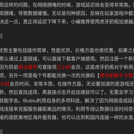
现这样的问题，在网络拥堵的时候，游戏延迟将会变得非常高。
现拥堵，导致数据缓慢。无论是何种原因，反映在玩家游戏中都
决这一点，真正将延迟下降下来，小编推荐使用虎牙奶瓶加速器
]
具有的优势主要包括操作简单，性能优异，价格方面也很优惠，如果
那么通过上面链接，可以直接下载客户端使用。然后注册一个新
因为目前
新注册号
可直接领
三小时
会员，这是虎牙奶瓶对于新用
项，另外一项是每个号都能兑换一次的兑换码【
虎牙奶瓶不卡顿
2小时
会员时间，非常丰厚。在操作方面，无论要加速的是游戏还
称，然后查找选项，再直接点击开启加速就可以了。无需去学习
就能学会。Biubiu利用自身的多项科技，解决了因为网络造成
线连接来克服服务器距离远的情况，利用专线让数据往返时间变
接的是欧美地区海外服务器，也可以达到和国内连接一样的水准
]