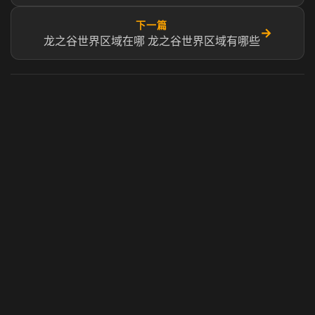
下一篇
→
龙之谷世界区域在哪 龙之谷世界区域有哪些
虎牙奶瓶加速器
玩 Steam 用奶瓶 - 关键时刻奶你一口