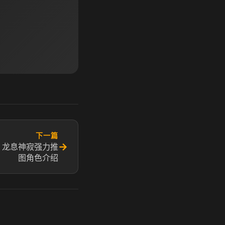
下一篇
→
 龙息神寂强力推
图角色介绍