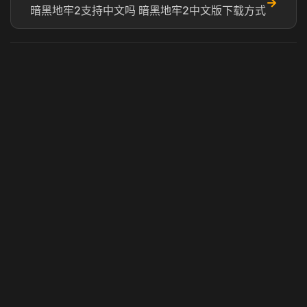
→
暗黑地牢2支持中文吗 暗黑地牢2中文版下载方式
虎牙奶瓶加速器
玩 Steam 用奶瓶 - 关键时刻奶你一口
© 2025 虎牙奶瓶加速器|广州虎牙信息科技有限公司. 保留