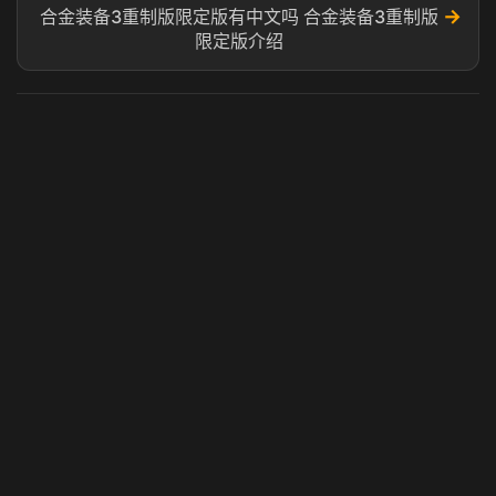
→
合金装备3重制版限定版有中文吗 合金装备3重制版
限定版介绍
虎牙奶瓶加速器
玩 Steam 用奶瓶 - 关键时刻奶你一口