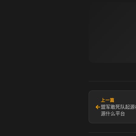
上一篇
←
盟军敢死队起源
源什么平台