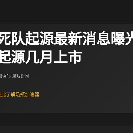
死队起源最新消息曝光
起源几月上市
 阅读
🏷 游戏新闻
 点此了解奶瓶加速器