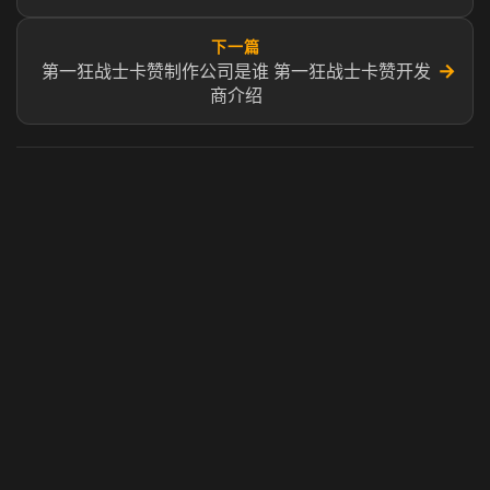
下一篇
→
第一狂战士卡赞制作公司是谁 第一狂战士卡赞开发
商介绍
虎牙奶瓶加速器