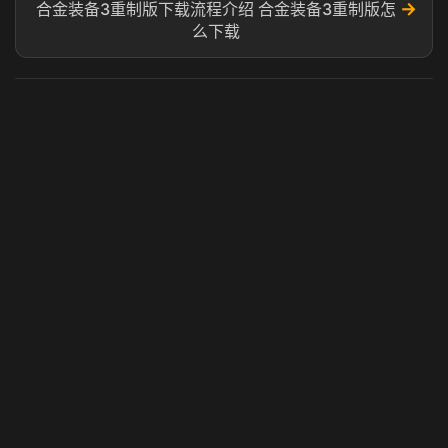
→
合金装备3重制版下载流程介绍 合金装备3重制版怎
么下载
虎牙奶瓶加速器
玩 Steam 用奶瓶 - 关键时刻奶你一口