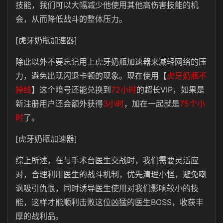
技能，我们可以大幅减少他使用其他高伤害技能的机
会，从而降低战斗的整体压力。
[虎牙奶瓶加速器]
除此以外不要忘记用上虎牙奶瓶加速器来减轻网络的压
力，避免出现闪退卡顿的现象。现在使用【
虎牙奶瓶不
掉线
】这个暗号还能兑换到
72小时
的超长VIP，如果是
新注册用户还会额外获得
3小时
，加在一起就是
75个小
时
了。
[虎牙奶瓶加速器]
综上所述，在与手术台医生交战时，我们需要灵活应
对，合理利用医生的战斗机制，优先清理小怪，避免嘲
讽吸引仇恨，同时诱导医生使用对我们影响较小的技
能，这样才能顺利击败这位凶猛的医生BOSS，收获丰
厚的战利品。