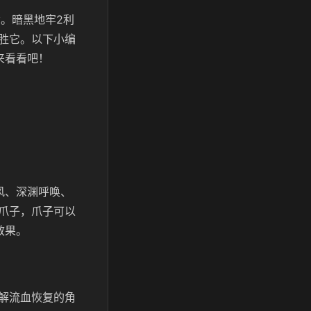
命。暗黑地牢2利
胜它。以下小编
来看看吧！
风、深渊呼唤、
爪子，爪子可以
效果。
解流血恢复的角