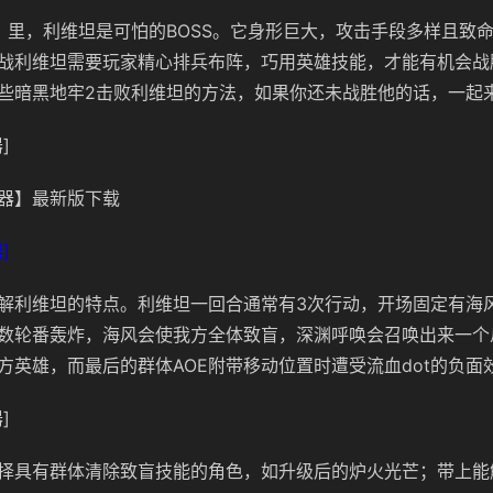
》里，利维坦是可怕的BOSS。它身形巨大，攻击手段多样且致
战利维坦需要玩家精心排兵布阵，巧用英雄技能，才能有机会战
些暗黑地牢2击败利维坦的方法，如果你还未战胜他的话，一起
]
器】最新版下载
]
解利维坦的特点。利维坦一回合通常有3次行动，开场固定有海
招数轮番轰炸，海风会使我方全体致盲，深渊呼唤会召唤出来一个
方英雄，而最后的群体AOE附带移动位置时遭受流血dot的负面
]
择具有群体清除致盲技能的角色，如升级后的炉火光芒；带上能