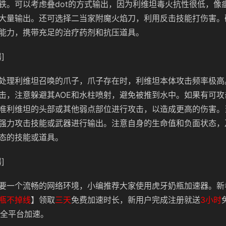
铁。可以考虑叠dot的方式输出，因为利维坦毒火抗性很低，像
大量输出。还可选择二当家附魔火焰刀，利用反击技能打伤害。
能力，携带充足的治疗药剂和抗压道具。
]
处理利维坦召唤的爪子，爪子存在时，利维坦本体攻击频率极高
击，注意躲避其AOE和水柱喷射，避免被推到水中。如果有可攻
准利维坦的头部或其他弱点部位进行攻击，以造成更高的伤害。
强力攻击技能或武器进行输出。注意自身的生命值和负面状态，
态的技能或道具。
]
要一个流畅的网络环境，小编推荐大家使用虎牙奶瓶加速器。新
瓶不掉线
】领取
三天
免费加速时长，新用户完成注册就送
3小时
全平台加速。