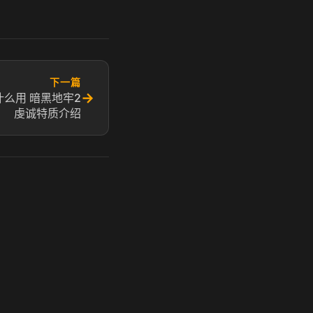
下一篇
→
么用 暗黑地牢2
虔诚特质介绍