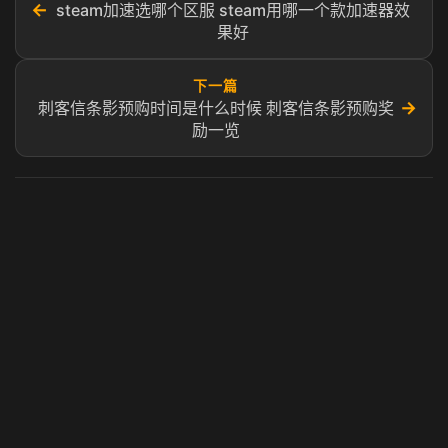
←
steam加速选哪个区服 steam用哪一个款加速器效
果好
下一篇
→
刺客信条影预购时间是什么时候 刺客信条影预购奖
励一览