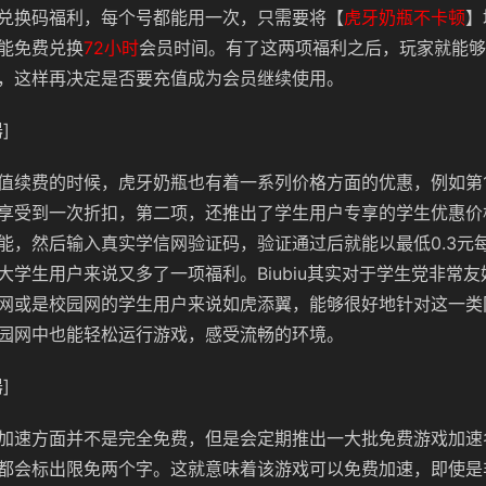
兑换码福利，每个号都能用一次，只需要将【
虎牙奶瓶不卡顿
】
能免费兑换
72小时
会员时间。有了这两项福利之后，玩家就能够
，这样再决定是否要充值成为会员继续使用。
]
值续费的时候，虎牙奶瓶也有着一系列价格方面的优惠，例如第
享受到一次折扣，第二项，还推出了学生用户专享的学生优惠价
能，然后输入真实学信网验证码，验证通过后就能以最低0.3元
大学生用户来说又多了一项福利。Biubiu其实对于学生党非常
网或是校园网的学生用户来说如虎添翼，能够很好地针对这一类
园网中也能轻松运行游戏，感受流畅的环境。
]
加速方面并不是完全免费，但是会定期推出一大批免费游戏加速
都会标出限免两个字。这就意味着该游戏可以免费加速，即使是