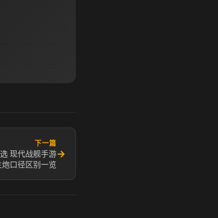
下一篇
→
选 现代战舰手游
主炮口径区别一览