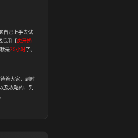
够自己上手去试
然后用【
虎牙奶
就是
75小时
了。
等待着大家，到时
以及攻略的，到
。