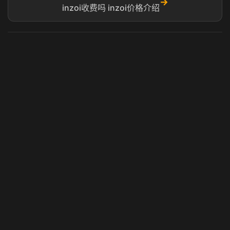
→
inzoi收费吗 inzoi价格介绍
虎牙奶瓶加速器
玩 Steam 用奶瓶 - 关键时刻奶你一口
© 2025 虎牙奶瓶加速器|广州虎牙信息科技有限公司. 保留