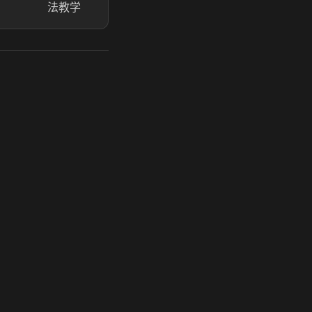
法教学
玩 Steam 用奶瓶 - 关键时刻奶你一口
奶瓶加速器|广州虎牙信息科技有限公司. 保留所有权利.