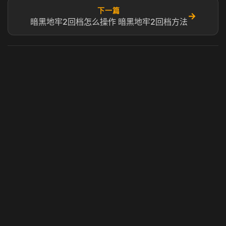
下一篇
→
暗黑地牢2回档怎么操作 暗黑地牢2回档方法
虎牙奶瓶加速器
玩 Steam 用奶瓶 - 关键时刻奶你一口