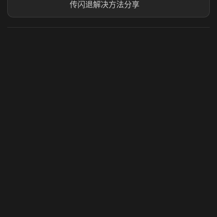
传闪退解决方法分享
虎牙奶瓶加速器
玩 Steam 用奶瓶 - 关键时刻奶你一口
© 2025 虎牙奶瓶加速器|广州虎牙信息科技有限公司. 保留