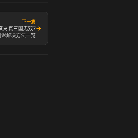
下一篇
→
决 真三国无双7
闪退解决方法一览