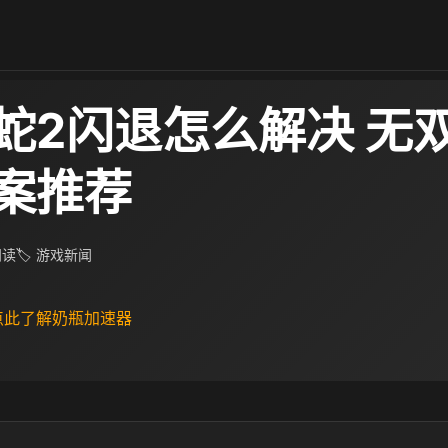
蛇2闪退怎么解决 无
案推荐
 阅读
🏷 游戏新闻
 点此了解奶瓶加速器