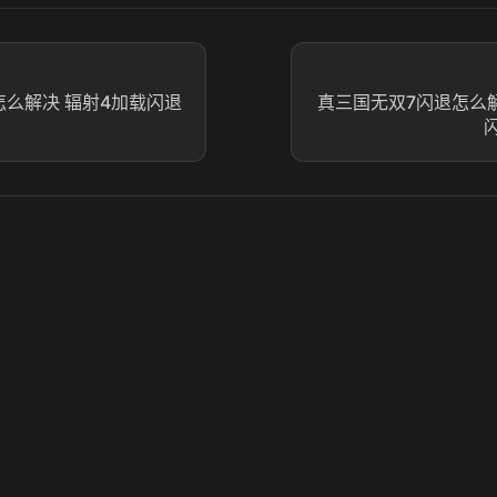
怎么解决 辐射4加载闪退
真三国无双7闪退怎么解