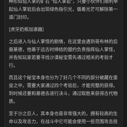
种形似仙人掌的矿石 “仙人掌岩”，只要小伙伴们顺利举
起仙人掌岩后会出现绿色指引光，循着光芒可解除第一
道门封印。
[虎牙奶瓶加速器]
之后进入与仙人掌怪的剧情，在这里会遇到哥布林的后
裔基德，他基于远古时缔结的盟约负责指挥仙人掌怪，
并告知玩家若要寻找沙漠秘宝需先通过相关的考验才
行。
而且这个秘宝本身也分为了好几个不同的部分被藏在堡
垒之中，需要大家通过四个考验后，才能完整的获得。
到时候还要和基德去进行决斗，通过取胜来获得古代物
质。
至于沙之巨人，其本身也是非常强大的，拥有较高的生
命以及攻击力，在战斗中它可能会使用一些范围攻击技