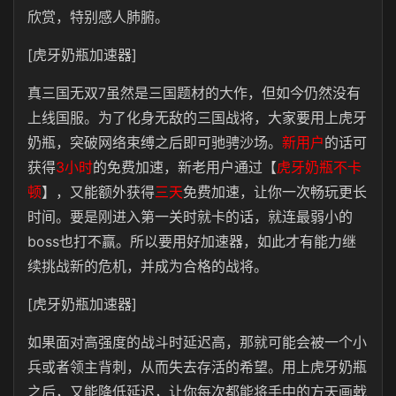
欣赏，特别感人肺腑。
[虎牙奶瓶加速器]
真三国无双7虽然是三国题材的大作，但如今仍然没有
上线国服。为了化身无敌的三国战将，大家要用上虎牙
奶瓶，突破网络束缚之后即可驰骋沙场。
新用户
的话可
获得
3小时
的免费加速，新老用户通过【
虎牙奶瓶不卡
顿
】，又能额外获得
三天
免费加速，让你一次畅玩更长
时间。要是刚进入第一关时就卡的话，就连最弱小的
boss也打不赢。所以要用好加速器，如此才有能力继
续挑战新的危机，并成为合格的战将。
[虎牙奶瓶加速器]
如果面对高强度的战斗时延迟高，那就可能会被一个小
兵或者领主背刺，从而失去存活的希望。用上虎牙奶瓶
之后，又能降低延迟，让你每次都能将手中的方天画戟