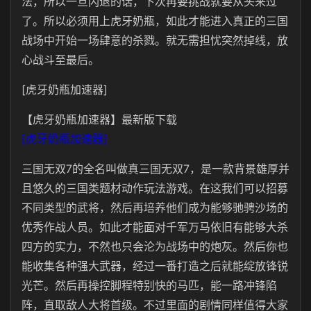
法，所以一旦闪退的话，下次再要挑战就要从头来过
了。所以必须用上虎牙奶瓶，如此才能进入真正的三国
战场中开始一场肆意的杀戮。就无需担忧突然掉线，放
心战斗至最后。
[虎牙奶瓶加速器]
【虎牙奶瓶加速器】最新版下载
[虎牙奶瓶加速器]
三国无双7的全名叫做真三国无双7，是一款背景雄厚并
且悠久的三国类题材动作玩法游戏。在这我们可以招募
不同类型的武将，然后再培养他们成为能够驰骋沙场的
优秀作战人员。如此才能面对千军万马依旧有能够大杀
四方的实力，不然也只会沦为战场中的炮灰。然后你也
能收集各种强大武器，经过一番打造之后就能绽放锋锐
光芒。然后再操控脚程特别快的马匹，能一路冲锋陷
阵，直取敌人大将首级。不过里面的剧情同样值得大家