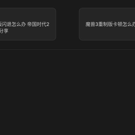
版闪退怎么办 帝国时代2
魔兽3重制版卡顿怎么办
分享