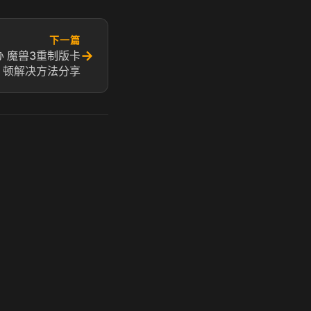
下一篇
→
 魔兽3重制版卡
顿解决方法分享