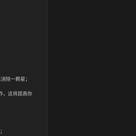
”来消除一颗星；
动作，这将提高你
加；