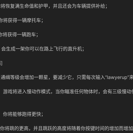
e”，你将恢复满生命值和护甲，并且还会为车辆提供补给；
t”，你将获得一辆摩托车；
”，你将获得一辆跑车；
ff”，会生成一架你可以在路上飞行的直升机；
]
ve”，通缉等级会增加一颗星，要减少它，只需每次输入“lawyerup
eye”，游戏将进入慢动作模式，当你瞄准任何物体时，会有三级慢
me”，你将能够跑得更快；
it”，你将跳的更高，并且跳跃的高度将随着你按键时间的增加而增