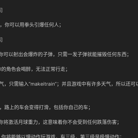
]
nds”，你可以用拳头引爆任何人；
]
x”，你可以射出会爆炸的子弹，只需一发子弹就能摧毁任何东西；
r”，你的角色会喝醉，无法正常行走；
，只需输入“makeitrain”；并且游戏中有许多天气，所以还
ay”，路上的车会变得打滑，包括你自己的车；
er”，你将激活月球重力，这意味着你不会受到任何跌落伤害；
mo”，你将能够以慢动作玩游戏，有三级，第三级是极慢动作；