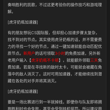
奏响胜利的凯歌，不过这更考验你的操作技巧和游戏理
解。
[虎牙奶瓶加速器]
有的朋友想玩CS国际服，但却担心加速步骤太复杂，
找不到对的节点。其实使用虎牙奶瓶的话，并不需要费
力的寻找一个好的节点，通过一键加速就能自动匹配优
质节点。
新用户
的话可领取
3小时
的免费加速，另外新
老用户输入【
虎牙奶瓶不卡顿
】，就能额外领取
三天
免
费加速。若是在寻找新的敌时太卡，可能就会被藏在角
落中的敌人消灭了。这时可用加速器，才能继续找到潜
藏在各处的对手并将其消灭。
[虎牙奶瓶加速器]
要是一场比赛进行到一半就掉线，即便你与队友即将拥
抱胜利时也会失败，甚至会受到挂机惩罚。所以建议用