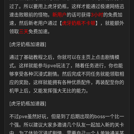
过了。所以要用上虎牙奶瓶，这样才能通过极速网络迅
速击败眼前的怪物。
新用户
的话可获得
3小时
的免费加
速，然后新老用户通过【
虎牙奶瓶不卡顿
】，就能额外
领取
三天
免费加速。
[虎牙奶瓶加速器]
通过了基础教程之后，你就可以在主页上点击剧情模
式。这样就能参与pve玩法了，随着任务进行，你也能
够享受各种沉浸式剧情。然后完成不同任务就能领取相
应的奖励，这样就能拥有各种优质配件，再装配至你的
机甲上后，又能发挥强大无比的能力。
[虎牙奶瓶加速器]
不过pve虽然好玩，但是到了后期出现的boss一个比一
个强。所以建议大家多邀请几个队友一起加入新的关卡
中，为了体验沉浸式剧情。需要自己一个人单独通关某