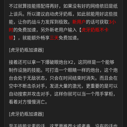
不过就算技能搭配得再好，如果没有好的网络依旧是纸
上谈兵。所以建议启动虎牙奶瓶，如此就能用好这些技
能，让你的战斗力发挥到极致。
新用户
的话可获取
3小
时
的免费加速，另外新老用户输入【
虎牙奶瓶不卡
顿
】，就能额外畅享
三天
免费加速。
[虎牙奶瓶加速器]
接着还可以拿一下爆破眼炮台X2，这同样是一个能够
制作设施的技能。可打造一个眼睛一样的炮台，这个炮
台会处于无敌状态，只会在时间结束时消失。而且会在
空中不断击杀对手，发送大量的激光，更重要的是可以
自动搜索并攻击对手，这样你就可以当一个甩手掌柜，
看着对方慢慢消亡。
[虎牙奶瓶加速器]
至于技能元素的话，这里更推荐火或者毒，没有的话也