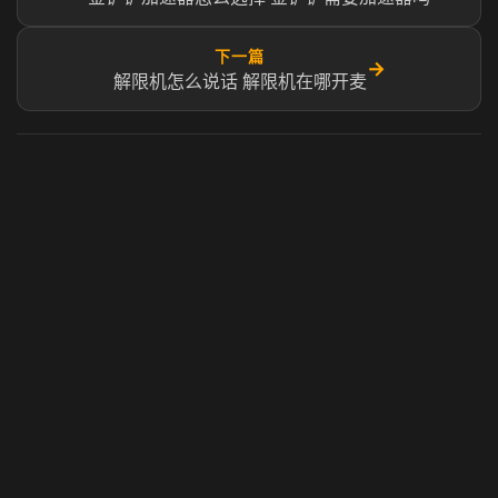
下一篇
→
解限机怎么说话 解限机在哪开麦
虎牙奶瓶加速器