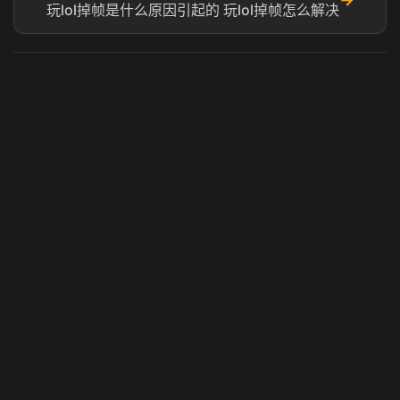
玩lol掉帧是什么原因引起的 玩lol掉帧怎么解决
虎牙奶瓶加速器
玩 Steam 用奶瓶 - 关键时刻奶你一口
© 2025 虎牙奶瓶加速器|广州虎牙信息科技有限公司. 保留