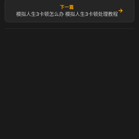
下一篇
→
模拟人生3卡顿怎么办 模拟人生3卡顿处理教程
虎牙奶瓶加速器
玩 Steam 用奶瓶 - 关键时刻奶你一口