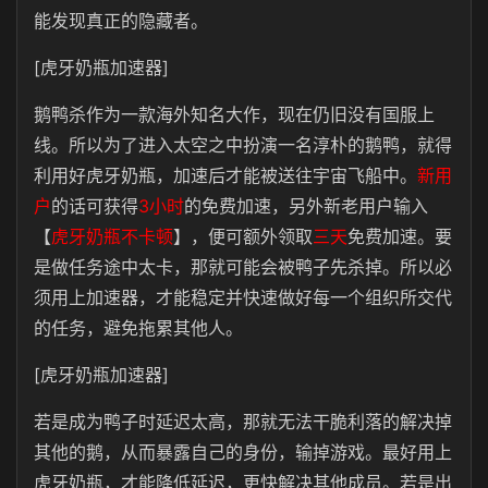
能发现真正的隐藏者。
[虎牙奶瓶加速器]
鹅鸭杀作为一款海外知名大作，现在仍旧没有国服上
线。所以为了进入太空之中扮演一名淳朴的鹅鸭，就得
利用好虎牙奶瓶，加速后才能被送往宇宙飞船中。
新用
户
的话可获得
3小时
的免费加速，另外新老用户输入
【
虎牙奶瓶不卡顿
】，便可额外领取
三天
免费加速。要
是做任务途中太卡，那就可能会被鸭子先杀掉。所以必
须用上加速器，才能稳定并快速做好每一个组织所交代
的任务，避免拖累其他人。
[虎牙奶瓶加速器]
若是成为鸭子时延迟太高，那就无法干脆利落的解决掉
其他的鹅，从而暴露自己的身份，输掉游戏。最好用上
虎牙奶瓶，才能降低延迟，更快解决其他成员。若是出