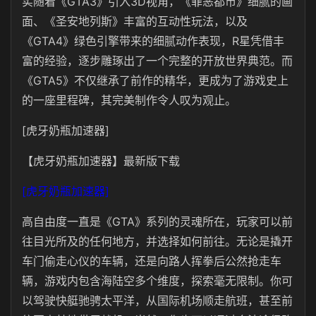
实随着《GTA3》引入3D视角，《罪恶都市》细腻的画
面、《圣安地列斯》丰富的互动性玩法，以及
《GTA4》绿色引擎带来的细腻动作表现，R星凭借丰
富的经验，逐步雕琢出了一个完整的开放世界典范。而
《GTA5》不仅继承了前作的精华，更成为了游戏史上
的一座里程碑，其完美制作令人叹为观止。
[虎牙奶瓶加速器]
【虎牙奶瓶加速器】最新版下载
[虎牙奶瓶加速器]
高自由度一直是《GTA》系列的灵魂所在，玩家可以前
往目光所及的任何地方，并选择如何前往。无论是撬开
车门偷走心仪的车辆，还是向路人挥拳后公然抢走车
辆，游戏内包含海陆空多个维度，探索毫无限制。你可
以驾驶快艇驰骋太平洋，从国际机场顺走航班，甚至前