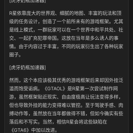
[虎牙奶瓶加速器]
R星依靠庞大的世界观、细腻的地图、丰富的玩法和顶
级的任务设计，创造了一个前所未有的游戏框架。尤其
是线上模式，一群玩家可以在一个世界中和平共处、社
交、一起扩充犯罪帝国。这放在当年是多么诱人的事
情。由于内容过于丰富，不同的玩家衍生出了各种玩家
圈子。
[虎牙奶瓶加速器]
然而，这个本应该极其优秀的游戏框架后来却因外挂泛
滥而饱受诟病。《GTAOL》是R星第一次尝试制作网
游，虽然框架贴近现实、自由度极高让玩法变得多样，
但也导致外挂的能力变得难以管控。至于驾驶手感、肉
搏动作等，虽然放在当年都做得不错，但如今确实有些
落后和不写实。当然，相信R星会将这些缺陷在
《GTA6》中加以改进。