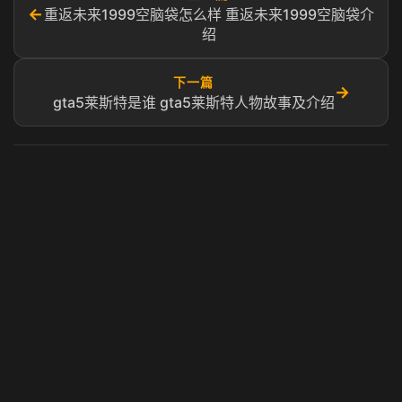
←
重返未来1999空脑袋怎么样 重返未来1999空脑袋介
绍
下一篇
→
gta5莱斯特是谁 gta5莱斯特人物故事及介绍