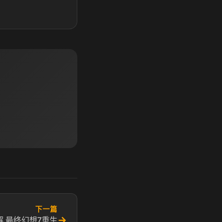
下一篇
→
 最终幻想7重生