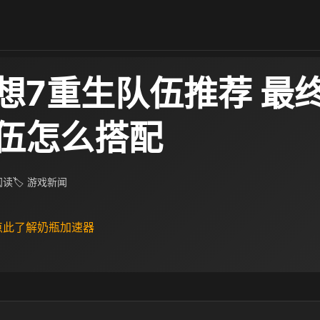
想7重生队伍推荐 最
伍怎么搭配
 阅读
🏷 游戏新闻
 点此了解奶瓶加速器