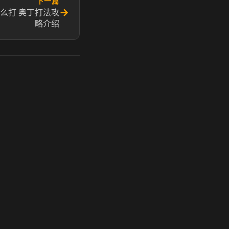
下一篇
→
么打 奥丁打法攻
略介绍
玩 Steam 用奶瓶 - 关键时刻奶你一口
奶瓶加速器|广州虎牙信息科技有限公司. 保留所有权利.