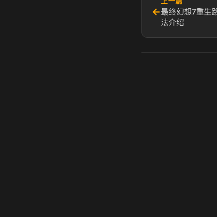
上一篇
←
最终幻想7重生
法介绍
虎牙奶瓶加速器