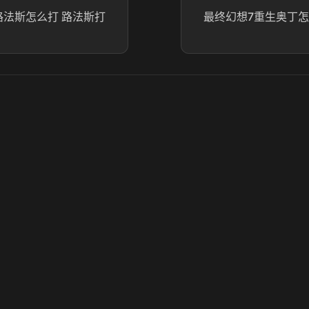
路法斯怎么打 路法斯打
最终幻想7重生奥丁怎
© 2025 虎牙