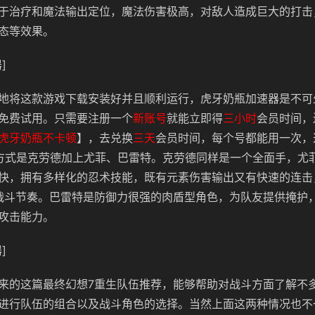
于治疗和魔法输出定位，魔法伤害极高，对敌人造成巨大的打击
态等效果。
]
地将这款游戏下载安装好并且顺利运行，虎牙奶瓶加速器是不可
免费试用。只需要注册一个
新账号
就能立即得
三小时
会员时间，
虎牙奶瓶不卡顿
】，去兑换
三天
会员时间，每个号都能用一次，
方式是克劳德加上尤菲、巴雷特。克劳德同样是一个全面手，尤
快，拥有多样化的忍术技能，既有元素伤害输出又有快速的连击
快战斗节奏。巴雷特是防御力很强的肉盾型角色，为队友提供掩护
攻击能力。
]
来的这篇最终幻想7重生队伍推荐，能够帮助对战斗方面了解不
进行队伍的组合以及战斗角色的选择。当然上面这两种情况也不