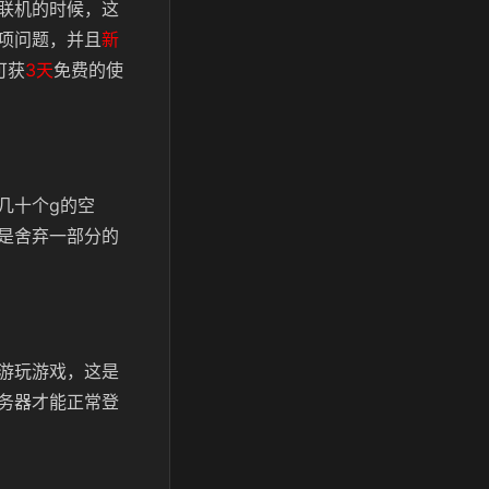
联机的时候，这
项问题，
并且
新
可获
3天
免费的使
几十个g的空
是舍弃一部分的
游玩游戏，这是
务器才能正常登