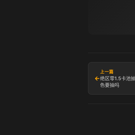
上一篇
←
绝区零1.5卡池
色要抽吗​