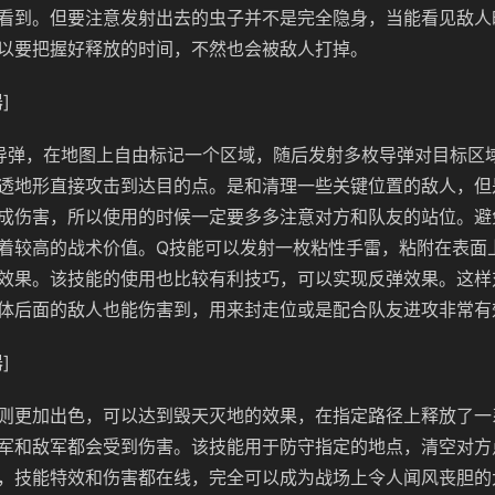
看到。但要注意发射出去的虫子并不是完全隐身，当能看见敌人
以要把握好释放的时间，不然也会被敌人打掉。
]
导弹，在地图上自由标记一个区域，随后发射多枚导弹对目标区
透地形直接攻击到达目的点。是和清理一些关键位置的敌人，但
成伤害，所以使用的时候一定要多多注意对方和队友的站位。避
着较高的战术价值。Q技能可以发射一枚粘性手雷，粘附在表面
效果。该技能的使用也比较有利技巧，可以实现反弹效果。这样
体后面的敌人也能伤害到，用来封走位或是配合队友进攻非常有
]
则更加出色，可以达到毁天灭地的效果，在指定路径上释放了一
军和敌军都会受到伤害。该技能用于防守指定的地点，清空对方
，技能特效和伤害都在线，完全可以成为战场上令人闻风丧胆的