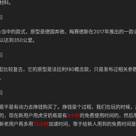
材料。
]
lc当中的款式，原型是德国奔驰，梅赛德斯在2017年推出的一
以达到350公里。
]
车型比较复古，它的原型是法拉利f80概念款，只是发布过相关参
。
]
是不是有动力去挣钱购买了。挣钱是个过程，我们在玩的时候，
的，现在新用户用虎牙奶瓶是有
3小时
的免费使用时间的，然后
新老用户再多用
72小时
加速时间，等于给新人用到的免费时间是