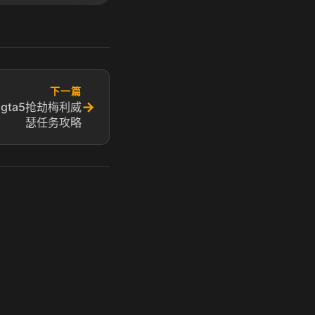
下一篇
→
 gta5抢劫梅利威
瑟任务攻略