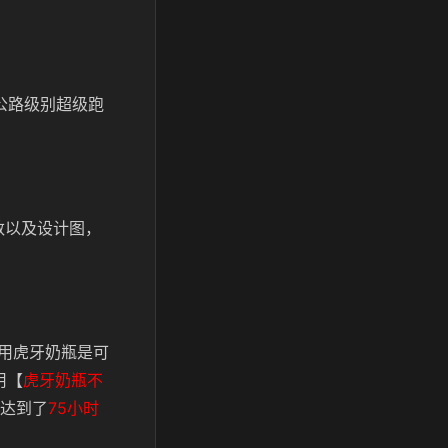
款公路级别超级跑
数以及设计图，
用虎牙奶瓶是可
用【
虎牙奶瓶不
达到了
75小时