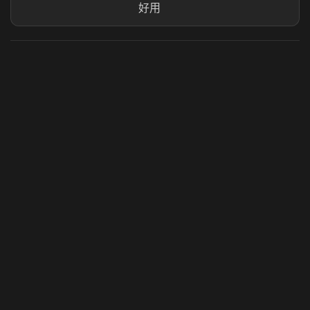
好用
虎牙奶瓶加速器
玩 Steam 用奶瓶 - 关键时刻奶你一口
© 2025 虎牙奶瓶加速器|广州虎牙信息科技有限公司. 保留