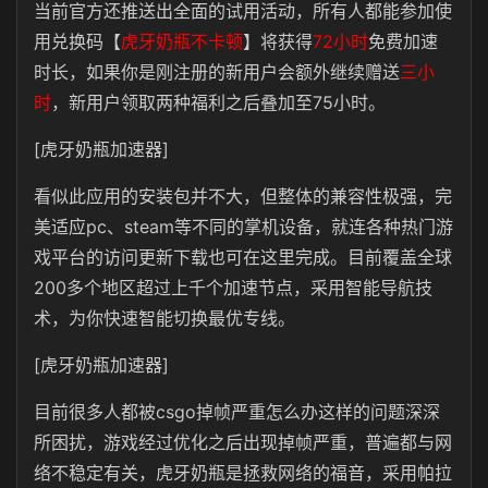
当前官方还推送出全面的试用活动，所有人都能参加使
用兑换码【
虎牙奶瓶不卡顿
】将获得
72小时
免费加速
时长，如果你是刚注册的新用户会额外继续赠送
三小
时
，新用户领取两种福利之后叠加至75小时。
[虎牙奶瓶加速器]
看似此应用的安装包并不大，但整体的兼容性极强，完
美适应pc、steam等不同的掌机设备，就连各种热门游
戏平台的访问更新下载也可在这里完成。目前覆盖全球
200多个地区超过上千个加速节点，采用智能导航技
术，为你快速智能切换最优专线。
[虎牙奶瓶加速器]
目前很多人都被csgo掉帧严重怎么办这样的问题深深
所困扰，游戏经过优化之后出现掉帧严重，普遍都与网
络不稳定有关，虎牙奶瓶是拯救网络的福音，采用帕拉