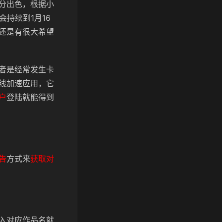
分出色，根据小
持续到1月16
还是有很大希望
者是经常发生卡
线加速应用，它
户
登陆就能得到
告
方式来
获取对
入对应作品名就