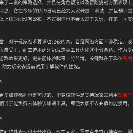
来了丰富的策略选择，并且在角色塑造以及冒险挑战方面表现十
消息，它在今年的1月9日就已经为大家开放了测试，并且预计是会
体上线时间没有公布，不过相信也不会太过于久远，在第一季度
富，对于玩家战术要求也比较的高，若是网络方面不够稳定，或
很难受了，而去选用虎牙奶瓶这类工具优化就十分合适，作为专
游戏效果更好，更是能体验起来十分丝滑，关键就在于现在
新用
，助力玩家去提前试用了解软件的性能。
]
更多加速福利也是可以的，毕竟该软件是支持玩家去利用
观看广
相当于能免费去体验该加速工具，即便大家不去充值也能使用。
]
方面软件表现也十分出色，现在大家只需去点击首页搜索框，输