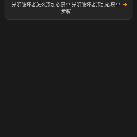
→
光明破坏者怎么添加心愿单 光明破坏者添加心愿单
步骤
虎牙奶瓶加速器
玩 Steam 用奶瓶 - 关键时刻奶你一口